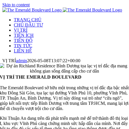
Skip to content
TRANG CHỦ
CHỦ ĐẦU TƯ
VỊ TRÍ
TIỆN ÍCH
TIẾN ĐỘ
TIN TỨC
LIÊN HỆ
VỊ TRÍ
admin
2026-05-08T13:07:22+00:00
VỊ TRÍ THE EMERALD BOULEVARD
The Emerald Boulevard sở hữu một trong những vị trí đắc địa bậc nhất
khu Đông Sài Gòn, tọa lạc tại đường Vĩnh Phú 10, phường Vĩnh Phú,
TP. Thuận An, Bình Dương. Vị trí này đóng vai trò như “cửa ngõ”,
giúp kết nối trực tiếp Bình Dương với trung tâm TP.HCM, mang lại lợi
thế di chuyển vượt trội cho cư dân.
Khi Thuận An đang trên đà phát triển mạnh mẽ để trở thành đô thị loại
I, khu vực Vĩnh Phú càng chứng minh sức hấp dẫn của mình. Nơi đây
hội tụ đầy đủ các yếu tố then chốt: hạ tầng giao thông được đầu tư