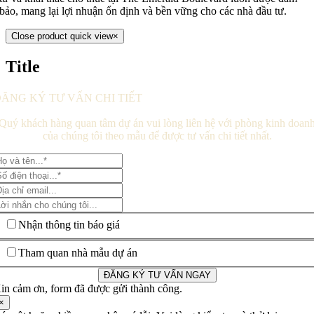
bảo, mang lại lợi nhuận ổn định và bền vững cho các nhà đầu tư.
Close product quick view
×
Title
ĂNG KÝ TƯ VẤN CHI TIẾT
Quý khách hàng quan tâm dự án vui lòng liên hệ với phòng kinh doan
của chúng tôi theo mẫu để được tư vấn chi tiết nhất.
Nhận thông tin báo giá
Tham quan nhà mẫu dự án
ĐĂNG KÝ TƯ VẤN NGAY
in cảm ơn, form đã được gửi thành công.
×