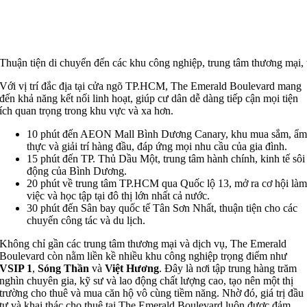
Thuận tiện di chuyển đến các khu công nghiệp, trung tâm thương mại, 
Với vị trí đắc địa tại cửa ngõ TP.HCM, The Emerald Boulevard mang
đến khả năng kết nối linh hoạt, giúp cư dân dễ dàng tiếp cận mọi tiện
ích quan trọng trong khu vực và xa hơn.
10 phút đến AEON Mall Bình Dương Canary, khu mua sắm, ẩ
thực và giải trí hàng đầu, đáp ứng mọi nhu cầu của gia đình.
15 phút đến TP. Thủ Dầu Một, trung tâm hành chính, kinh tế sôi
động của Bình Dương.
20 phút về trung tâm TP.HCM qua Quốc lộ 13, mở ra cơ hội là
việc và học tập tại đô thị lớn nhất cả nước.
30 phút đến Sân bay quốc tế Tân Sơn Nhất, thuận tiện cho các
chuyến công tác và du lịch.
Không chỉ gần các trung tâm thương mại và dịch vụ, The Emerald
Boulevard còn nằm liền kề nhiều khu công nghiệp trọng điểm như
VSIP 1
,
Sóng Thần
và
Việt Hương
. Đây là nơi tập trung hàng trăm
nghìn chuyên gia, kỹ sư và lao động chất lượng cao, tạo nên một thị
trường cho thuê và mua căn hộ vô cùng tiềm năng. Nhờ đó, giá trị đầu
tư và khai thác cho thuê tại The Emerald Boulevard luôn được đảm