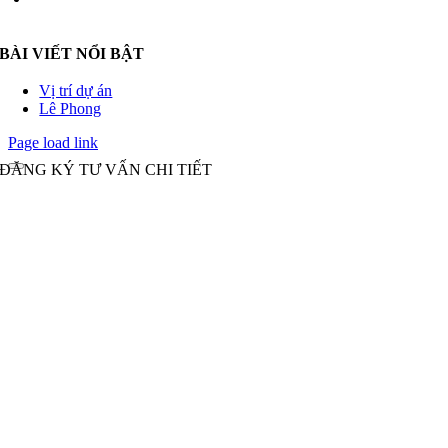
Thiêu, TP. Hồ Chí Minh
BÀI VIẾT NỔI BẬT
Vị trí dự án
Lê Phong
Page load link
ĐĂNG KÝ TƯ VẤN CHI TIẾT