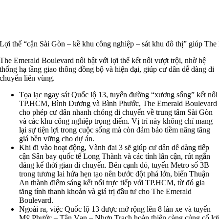
Lợi thế “cận Sài Gòn – kề khu công nghiệp – sát khu đô thị” giúp The E
The Emerald Boulevard nổi bật với lợi thế kết nối vượt trội, nhờ hệ
thống hạ tầng giao thông đồng bộ và hiện đại, giúp cư dân dễ dàng di
chuyển liên vùng.
Tọa lạc ngay sát Quốc lộ 13, tuyến đường “xương sống” kết nối
TP.HCM, Bình Dương và Bình Phước, The Emerald Boulevard
cho phép cư dân nhanh chóng di chuyển về trung tâm Sài Gòn
và các khu công nghiệp trọng điểm. Vị trí này không chỉ mang
lại sự tiện lợi trong cuộc sống mà còn đảm bảo tiềm năng tăng
giá bền vững cho dự án.
Khi đi vào hoạt động, Vành đai 3 sẽ giúp cư dân dễ dàng tiếp
cận Sân bay quốc tế Long Thành và các tỉnh lân cận, rút ngắn
đáng kể thời gian di chuyển. Bên cạnh đó, tuyến Metro số 3B
trong tương lai hứa hẹn tạo nên bước đột phá lớn, biến Thuận
An thành điểm sáng kết nối trực tiếp với TP.HCM, từ đó gia
tăng tính thanh khoản và giá trị đầu tư cho The Emerald
Boulevard.
Ngoài ra, việc Quốc lộ 13 được mở rộng lên 8 làn xe và tuyến
Mỹ Phước – Tân Vạn – Nhơn Trạch hoàn thiện càng củng cố lợ